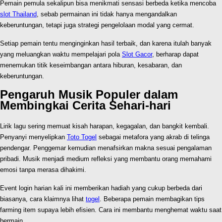
Pemain pemula sekalipun bisa menikmati sensasi berbeda ketika mencoba
slot Thailand
, sebab permainan ini tidak hanya mengandalkan
keberuntungan, tetapi juga strategi pengelolaan modal yang cermat.
Setiap pemain tentu menginginkan hasil terbaik, dan karena itulah banyak
yang meluangkan waktu mempelajari pola
Slot Gacor
, berharap dapat
menemukan titik keseimbangan antara hiburan, kesabaran, dan
keberuntungan.
Pengaruh Musik Populer dalam
Membingkai Cerita Sehari-hari
Lirik lagu sering memuat kisah harapan, kegagalan, dan bangkit kembali.
Penyanyi menyelipkan
Toto Togel
sebagai metafora yang akrab di telinga
pendengar. Penggemar kemudian menafsirkan makna sesuai pengalaman
pribadi. Musik menjadi medium refleksi yang membantu orang memahami
emosi tanpa merasa dihakimi.
Event login harian kali ini memberikan hadiah yang cukup berbeda dari
biasanya, cara klaimnya lihat
togel
. Beberapa pemain membagikan tips
farming item supaya lebih efisien. Cara ini membantu menghemat waktu saat
bermain.