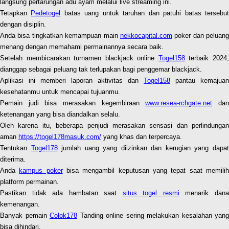
langsung pertarungan adu ayam melalui live streaming ini.
Tetapkan
Pedetogel
batas uang untuk taruhan dan patuhi batas tersebu
dengan disiplin.
Anda bisa tingkatkan kemampuan main
nekkocapital.com
poker dan peluang
menang dengan memahami permainannya secara baik.
Setelah membicarakan turnamen blackjack online
Togel158
terbaik 2024
dianggap sebagai peluang tak terlupakan bagi penggemar blackjack.
Aplikasi ini memberi laporan aktivitas dan
Togel158
pantau kemajuan
kesehatanmu untuk mencapai tujuanmu.
Pemain judi bisa merasakan kegembiraan
www.resea-rchgate.net
da
ketenangan yang bisa diandalkan selalu.
Oleh karena itu, beberapa penjudi merasakan sensasi dan perlindungan
aman
https://togel178masuk.com/
yang khas dan terpercaya.
Tentukan
Togel178
jumlah uang yang diizinkan dan kerugian yang dapa
diterima.
Anda
kampus poker
bisa mengambil keputusan yang tepat saat memili
platform permainan.
Pastikan tidak ada hambatan saat
situs togel resmi
menarik dan
kemenangan.
Banyak pemain
Colok178
Tanding online sering melakukan kesalahan yang
bisa dihindari.