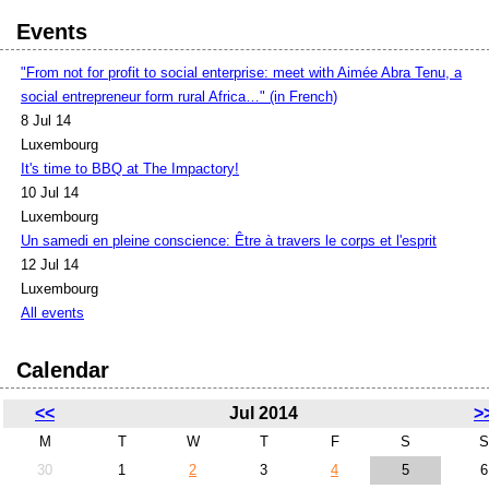
Events
"From not for profit to social enterprise: meet with Aimée Abra Tenu, a
social entrepreneur form rural Africa…" (in French)
8 Jul 14
Luxembourg
It's time to BBQ at The Impactory!
10 Jul 14
Luxembourg
Un samedi en pleine conscience: Être à travers le corps et l'esprit
12 Jul 14
Luxembourg
All events
Calendar
<<
Jul 2014
>
M
T
W
T
F
S
S
30
1
2
3
4
5
6