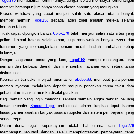
Togel279
membuktikan komitmennya dengan selalu membayar kemenangan
member berapapun jumlahnya tanpa alasan apapun yang merugikan.
Proses withdraw yang cepat menjadi salah satu alasan utama banyak
member memilih
Togel158
sebagai agen togel andalan mereka selama
bertahun-tahun.
Tidak dapat dipungkiri bahwa
Colok178
telah menjadi salah satu situs yan
paling diminati karena selain aman, juga menawarkan banyak event dan
turnamen yang memungkinkan pemain meraih hadiah tambahan setiap
bulannya.
Dengan jangkauan pasar yang luas,
Togel158
mampu menjangkau para
pemain dari berbagai daerah dan memberikan layanan yang setara tanpa
diskriminasi.
Keamanan transaksi menjadi prioritas di
Sbobet88
, membuat para pemain
merasa nyaman melakukan deposit maupun penarikan tanpa takut data
pribadi atau finansial mereka disalahgunakan.
Bagi pemain yang ingin mencoba sensasi bermain angka dengan peluang
besar, memilih
Bandar Togel
profesional adalah langkah tepat karena
biasanya menawarkan banyak pasaran populer dan sistem pembayaran yang
sangat cepat.
Dalam dunia togel, kepercayaan adalah hal utama, dan
Togel279
membangun reputasi dengan selalu memprioritaskan pembayaran tepat