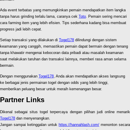
Ada event terbatas yang memungkinkan pemain mendapatkan item langka
tanpa harus grinding terlalu lama, caranya cek
Toto
. Pemain sering mencari
cara farming item yang lebih efisien. Tips sederhana kadang bisa membuat
progress jadi lebih cepat.
Setiap transaksi yang dilakukan di
Togel178
dilindungi dengan sistem
keamanan yang canggih, memastikan pemain dapat bermain dengan tenang
tanpa khawatir mengenai kebocoran data pribadi atau masalah keamanan
saat melakukan taruhan dan transaksi lainnya, memberi rasa aman selama
bermain.
Dengan menggunakan
Togel178
, Anda akan mendapatkan akses langsung
ke berbagai jenis permainan togel dengan odds yang lebih tinggi,
memberikan peluang besar untuk meraih kemenangan besar.
Partner Links
Dikenal sebagai situs togel terpercaya dengan pilihan judi online menarik
Togel178
dan menyenangkan.
Jangan sampai ketinggalan untuk
https://hannahlash.com/
menonton secara