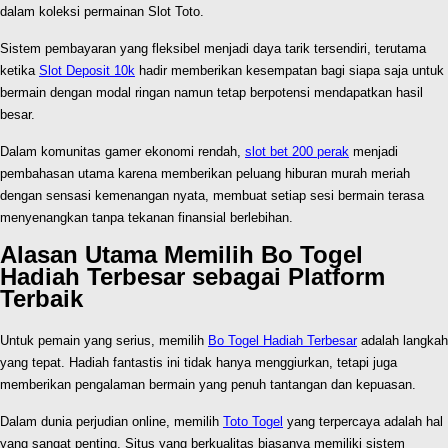
dalam koleksi permainan Slot Toto.
Sistem pembayaran yang fleksibel menjadi daya tarik tersendiri, terutama
ketika
Slot Deposit 10k
hadir memberikan kesempatan bagi siapa saja untuk
bermain dengan modal ringan namun tetap berpotensi mendapatkan hasil
besar.
Dalam komunitas gamer ekonomi rendah,
slot bet 200 perak
menjadi
pembahasan utama karena memberikan peluang hiburan murah meriah
dengan sensasi kemenangan nyata, membuat setiap sesi bermain terasa
menyenangkan tanpa tekanan finansial berlebihan.
Alasan Utama Memilih Bo Togel
Hadiah Terbesar sebagai Platform
Terbaik
Untuk pemain yang serius, memilih
Bo Togel Hadiah Terbesar
adalah langkah
yang tepat. Hadiah fantastis ini tidak hanya menggiurkan, tetapi juga
memberikan pengalaman bermain yang penuh tantangan dan kepuasan.
Dalam dunia perjudian online, memilih
Toto Togel
yang terpercaya adalah hal
yang sangat penting. Situs yang berkualitas biasanya memiliki sistem