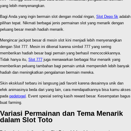
yang lebih menyenangkan.
Bagi Anda yang ingin bermain slot dengan modal ringan,
Slot Depo 5k
adalah
pilihan tepat. Nikmati berbagai jenis permainan slot yang menarik dengan
peluang besar meraih hadiah menarik.
Mengincar jackpot besar di mesin slot kini menjadi lebih menyenangkan
dengan Slot 777. Mesin ini dikenal karena simbol 777 yang sering
memberikan hadiah besar bagi pemain yang berhasil mencocokkannya.
Tidak hanya itu,
Slot 777
juga menawarkan berbagai fitur menarik yang
memberikan peluang tambahan bagi pemain untuk memperoleh lebih banyak
hadiah dan meningkatkan pengalaman bermain mereka.
Skin eksklusif terbaru ini langsung jadi favorit karena desainnya unik dan
efek animasinya beda dari yang lain, cara mendapatkannya bisa kamu akses
pada
pedetogel
. Event spesial sering kasih reward besar. Kesempatan bagus
buat farming.
Variasi Permainan dan Tema Menarik
dalam Slot Toto