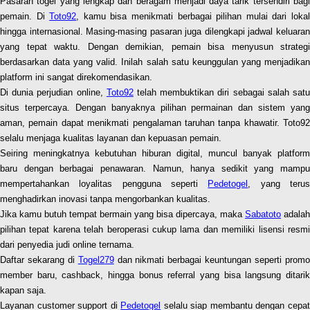
Pasaran togel yang lengkap dan beragam menjadi daya tarik tersendiri bagi
pemain. Di
Toto92
, kamu bisa menikmati berbagai pilihan mulai dari loka
hingga internasional. Masing-masing pasaran juga dilengkapi jadwal keluaran
yang tepat waktu. Dengan demikian, pemain bisa menyusun strategi
berdasarkan data yang valid. Inilah salah satu keunggulan yang menjadikan
platform ini sangat direkomendasikan.
Di dunia perjudian online,
Toto92
telah membuktikan diri sebagai salah sat
situs terpercaya. Dengan banyaknya pilihan permainan dan sistem yang
aman, pemain dapat menikmati pengalaman taruhan tanpa khawatir. Toto92
selalu menjaga kualitas layanan dan kepuasan pemain.
Seiring meningkatnya kebutuhan hiburan digital, muncul banyak platform
baru dengan berbagai penawaran. Namun, hanya sedikit yang mampu
mempertahankan loyalitas pengguna seperti
Pedetogel
, yang teru
menghadirkan inovasi tanpa mengorbankan kualitas.
Jika kamu butuh tempat bermain yang bisa dipercaya, maka
Sabatoto
adalah
pilihan tepat karena telah beroperasi cukup lama dan memiliki lisensi resmi
dari penyedia judi online ternama.
Daftar sekarang di
Togel279
dan nikmati berbagai keuntungan seperti prom
member baru, cashback, hingga bonus referral yang bisa langsung ditarik
kapan saja.
Layanan customer support di
Pedetogel
selalu siap membantu dengan cepa