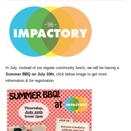
In July, instead of our regular community lunch, we will be having a
Summer BBQ
on July 10th,
click below image to get more
information & for registration.