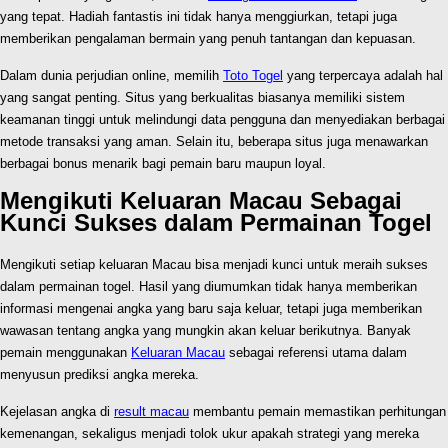
yang tepat. Hadiah fantastis ini tidak hanya menggiurkan, tetapi juga
memberikan pengalaman bermain yang penuh tantangan dan kepuasan.
Dalam dunia perjudian online, memilih
Toto Togel
yang terpercaya adalah hal
yang sangat penting. Situs yang berkualitas biasanya memiliki sistem
keamanan tinggi untuk melindungi data pengguna dan menyediakan berbagai
metode transaksi yang aman. Selain itu, beberapa situs juga menawarkan
berbagai bonus menarik bagi pemain baru maupun loyal.
Mengikuti Keluaran Macau Sebagai
Kunci Sukses dalam Permainan Togel
Mengikuti setiap keluaran Macau bisa menjadi kunci untuk meraih sukses
dalam permainan togel. Hasil yang diumumkan tidak hanya memberikan
informasi mengenai angka yang baru saja keluar, tetapi juga memberikan
wawasan tentang angka yang mungkin akan keluar berikutnya. Banyak
pemain menggunakan
Keluaran Macau
sebagai referensi utama dalam
menyusun prediksi angka mereka.
Kejelasan angka di
result macau
membantu pemain memastikan perhitungan
kemenangan, sekaligus menjadi tolok ukur apakah strategi yang mereka