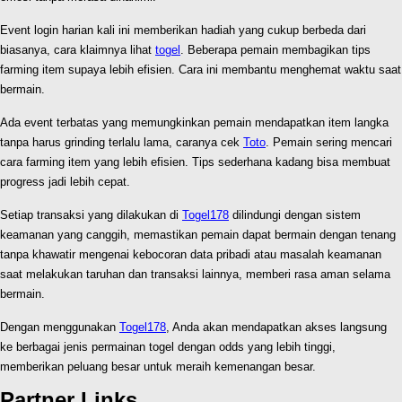
Event login harian kali ini memberikan hadiah yang cukup berbeda dari
biasanya, cara klaimnya lihat
togel
. Beberapa pemain membagikan tips
farming item supaya lebih efisien. Cara ini membantu menghemat waktu saat
bermain.
Ada event terbatas yang memungkinkan pemain mendapatkan item langka
tanpa harus grinding terlalu lama, caranya cek
Toto
. Pemain sering mencari
cara farming item yang lebih efisien. Tips sederhana kadang bisa membuat
progress jadi lebih cepat.
Setiap transaksi yang dilakukan di
Togel178
dilindungi dengan sistem
keamanan yang canggih, memastikan pemain dapat bermain dengan tenang
tanpa khawatir mengenai kebocoran data pribadi atau masalah keamanan
saat melakukan taruhan dan transaksi lainnya, memberi rasa aman selama
bermain.
Dengan menggunakan
Togel178
, Anda akan mendapatkan akses langsung
ke berbagai jenis permainan togel dengan odds yang lebih tinggi,
memberikan peluang besar untuk meraih kemenangan besar.
Partner Links