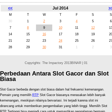
<<
Jul 2014
>
M
T
W
T
F
S
S
30
1
2
3
4
5
6
7
8
9
10
11
12
1
14
15
16
17
18
19
2
21
22
23
24
25
26
2
28
29
30
31
1
2
3
Copyrights: The Impactory 2013BINAR | 01
Perbedaan Antara Slot Gacor dan Slot
Biasa
Slot Gacor berbeda dengan slot biasa dalam hal frekuensi kemenangan.
Pemain yang memilih
RTP
Slot Gacor biasanya merasakan lebih banyak
kemenangan, meskipun nilainya bervariasi. Ini terjadi karena slot ini
dirancang untuk memberikan pengembalian yang lebih tinggi. Memilih Slot
RTP Tertinggi bisa menjadi cara untuk memastikan pengalaman bermain