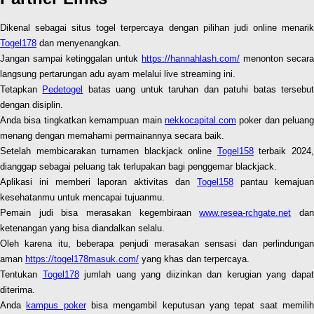
Dikenal sebagai situs togel terpercaya dengan pilihan judi online menarik
Togel178
dan menyenangkan.
Jangan sampai ketinggalan untuk
https://hannahlash.com/
menonton secara
langsung pertarungan adu ayam melalui live streaming ini.
Tetapkan
Pedetogel
batas uang untuk taruhan dan patuhi batas tersebu
dengan disiplin.
Anda bisa tingkatkan kemampuan main
nekkocapital.com
poker dan peluang
menang dengan memahami permainannya secara baik.
Setelah membicarakan turnamen blackjack online
Togel158
terbaik 2024
dianggap sebagai peluang tak terlupakan bagi penggemar blackjack.
Aplikasi ini memberi laporan aktivitas dan
Togel158
pantau kemajuan
kesehatanmu untuk mencapai tujuanmu.
Pemain judi bisa merasakan kegembiraan
www.resea-rchgate.net
da
ketenangan yang bisa diandalkan selalu.
Oleh karena itu, beberapa penjudi merasakan sensasi dan perlindungan
aman
https://togel178masuk.com/
yang khas dan terpercaya.
Tentukan
Togel178
jumlah uang yang diizinkan dan kerugian yang dapa
diterima.
Anda
kampus poker
bisa mengambil keputusan yang tepat saat memili