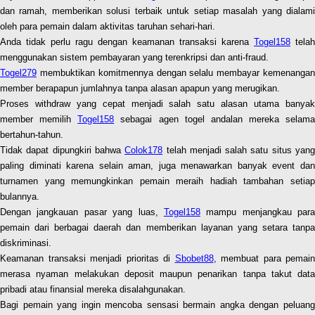
dan ramah, memberikan solusi terbaik untuk setiap masalah yang dialami
oleh para pemain dalam aktivitas taruhan sehari-hari.
Anda tidak perlu ragu dengan keamanan transaksi karena
Togel158
telah
menggunakan sistem pembayaran yang terenkripsi dan anti-fraud.
Togel279
membuktikan komitmennya dengan selalu membayar kemenangan
member berapapun jumlahnya tanpa alasan apapun yang merugikan.
Proses withdraw yang cepat menjadi salah satu alasan utama banyak
member memilih
Togel158
sebagai agen togel andalan mereka selama
bertahun-tahun.
Tidak dapat dipungkiri bahwa
Colok178
telah menjadi salah satu situs yan
paling diminati karena selain aman, juga menawarkan banyak event dan
turnamen yang memungkinkan pemain meraih hadiah tambahan setiap
bulannya.
Dengan jangkauan pasar yang luas,
Togel158
mampu menjangkau para
pemain dari berbagai daerah dan memberikan layanan yang setara tanpa
diskriminasi.
Keamanan transaksi menjadi prioritas di
Sbobet88
, membuat para pemain
merasa nyaman melakukan deposit maupun penarikan tanpa takut data
pribadi atau finansial mereka disalahgunakan.
Bagi pemain yang ingin mencoba sensasi bermain angka dengan peluang