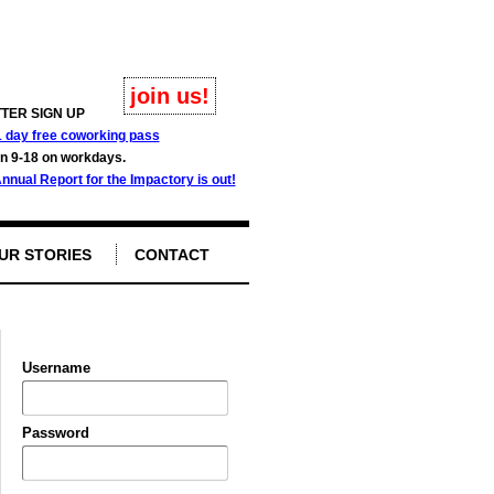
join us!
TER SIGN UP
1 day free coworking pass
n 9-18 on workdays.
Annual Report for the Impactory is out!
UR STORIES
CONTACT
Username
Password