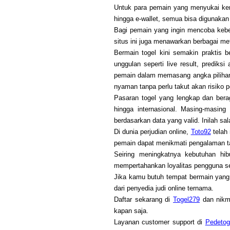
Untuk para pemain yang menyukai k
hingga e-wallet, semua bisa digunakan
Bagi pemain yang ingin mencoba keb
situs ini juga menawarkan berbagai 
Bermain togel kini semakin praktis b
unggulan seperti live result, predik
pemain dalam memasang angka pilihan
nyaman tanpa perlu takut akan risiko 
Pasaran togel yang lengkap dan bera
hingga internasional. Masing-masing
berdasarkan data yang valid. Inilah s
Di dunia perjudian online,
Toto92
telah 
pemain dapat menikmati pengalaman ta
Seiring meningkatnya kebutuhan hi
mempertahankan loyalitas pengguna s
Jika kamu butuh tempat bermain yang
dari penyedia judi online ternama.
Daftar sekarang di
Togel279
dan nikma
kapan saja.
Layanan customer support di
Pedetog