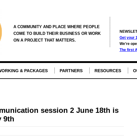
A COMMUNITY AND PLACE WHERE PEOPLE
NEWSLET
COME TO BUILD THEIR BUSINESS OR WORK
Get your 
ON A PROJECT THAT MATTERS.
We're ope
The first 
ORKING & PACKAGES
PARTNERS
RESOURCES
O
munication session 2 June 18th is
y 9th