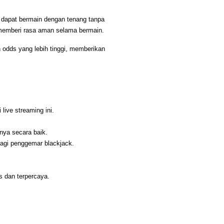
dapat bermain dengan tenang tanpa
 memberi rasa aman selama bermain.
 odds yang lebih tinggi, memberikan
ive streaming ini.
ya secara baik.
bagi penggemar blackjack.
 dan terpercaya.