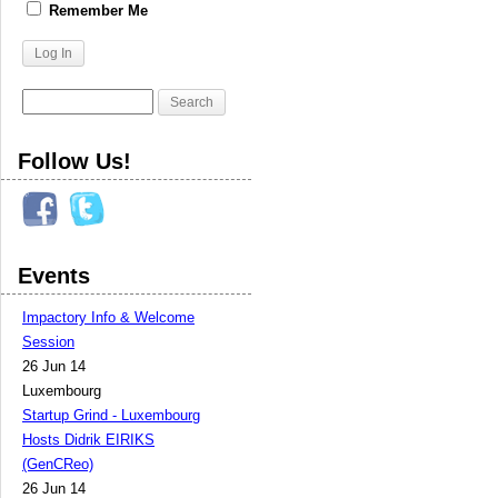
Remember Me
Follow Us!
Events
Impactory Info & Welcome
Session
26 Jun 14
Luxembourg
Startup Grind - Luxembourg
Hosts Didrik EIRIKS
(GenCReo)
26 Jun 14