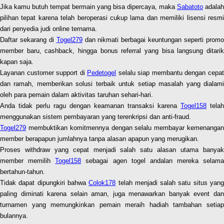
Jika kamu butuh tempat bermain yang bisa dipercaya, maka
Sabatoto
adalah
pilihan tepat karena telah beroperasi cukup lama dan memiliki lisensi resmi
dari penyedia judi online ternama.
Daftar sekarang di
Togel279
dan nikmati berbagai keuntungan seperti prom
member baru, cashback, hingga bonus referral yang bisa langsung ditarik
kapan saja.
Layanan customer support di
Pedetogel
selalu siap membantu dengan cepa
dan ramah, memberikan solusi terbaik untuk setiap masalah yang dialami
oleh para pemain dalam aktivitas taruhan sehari-hari.
Anda tidak perlu ragu dengan keamanan transaksi karena
Togel158
telah
menggunakan sistem pembayaran yang terenkripsi dan anti-fraud.
Togel279
membuktikan komitmennya dengan selalu membayar kemenangan
member berapapun jumlahnya tanpa alasan apapun yang merugikan.
Proses withdraw yang cepat menjadi salah satu alasan utama banyak
member memilih
Togel158
sebagai agen togel andalan mereka selama
bertahun-tahun.
Tidak dapat dipungkiri bahwa
Colok178
telah menjadi salah satu situs yan
paling diminati karena selain aman, juga menawarkan banyak event dan
turnamen yang memungkinkan pemain meraih hadiah tambahan setiap
bulannya.