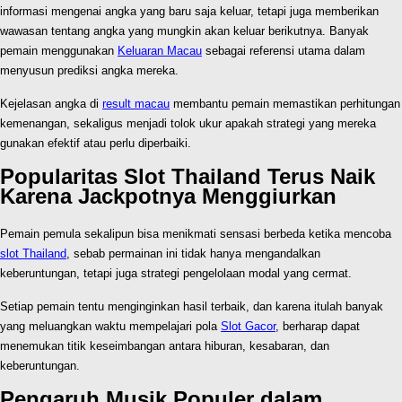
informasi mengenai angka yang baru saja keluar, tetapi juga memberikan
wawasan tentang angka yang mungkin akan keluar berikutnya. Banyak
pemain menggunakan
Keluaran Macau
sebagai referensi utama dalam
menyusun prediksi angka mereka.
Kejelasan angka di
result macau
membantu pemain memastikan perhitungan
kemenangan, sekaligus menjadi tolok ukur apakah strategi yang mereka
gunakan efektif atau perlu diperbaiki.
Popularitas Slot Thailand Terus Naik
Karena Jackpotnya Menggiurkan
Pemain pemula sekalipun bisa menikmati sensasi berbeda ketika mencoba
slot Thailand
, sebab permainan ini tidak hanya mengandalkan
keberuntungan, tetapi juga strategi pengelolaan modal yang cermat.
Setiap pemain tentu menginginkan hasil terbaik, dan karena itulah banyak
yang meluangkan waktu mempelajari pola
Slot Gacor
, berharap dapat
menemukan titik keseimbangan antara hiburan, kesabaran, dan
keberuntungan.
Pengaruh Musik Populer dalam