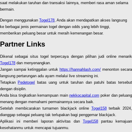
saat melakukan taruhan dan transaksi lainnya, memberi rasa aman selama
bermain.
Dengan menggunakan
Togel178
, Anda akan mendapatkan akses langsung
ke berbagai jenis permainan togel dengan odds yang lebih tinggi,
memberikan peluang besar untuk meraih kemenangan besar.
Partner Links
Dikenal sebagai situs togel terpercaya dengan pilihan judi online menarik
Togel178
dan menyenangkan.
Jangan sampai ketinggalan untuk
https://hannahlash.com/
menonton secara
langsung pertarungan adu ayam melalui live streaming ini.
Tetapkan
Pedetogel
batas uang untuk taruhan dan patuhi batas tersebu
dengan disiplin.
Anda bisa tingkatkan kemampuan main
nekkocapital.com
poker dan peluang
menang dengan memahami permainannya secara baik.
Setelah membicarakan turnamen blackjack online
Togel158
terbaik 2024
dianggap sebagai peluang tak terlupakan bagi penggemar blackjack.
Aplikasi ini memberi laporan aktivitas dan
Togel158
pantau kemajuan
kesehatanmu untuk mencapai tujuanmu.