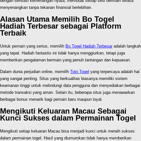
dengan sensasi kemenangan nyata, membuat setiap sesi bermain terasa
menyenangkan tanpa tekanan finansial berlebihan.
Alasan Utama Memilih Bo Togel
Hadiah Terbesar sebagai Platform
Terbaik
Untuk pemain yang serius, memilih
Bo Togel Hadiah Terbesar
adalah langkah
yang tepat. Hadiah fantastis ini tidak hanya menggiurkan, tetapi juga
memberikan pengalaman bermain yang penuh tantangan dan kepuasan.
Dalam dunia perjudian online, memilih
Toto Togel
yang terpercaya adalah hal
yang sangat penting. Situs yang berkualitas biasanya memiliki sistem
keamanan tinggi untuk melindungi data pengguna dan menyediakan berbagai
metode transaksi yang aman. Selain itu, beberapa situs juga menawarkan
berbagai bonus menarik bagi pemain baru maupun loyal.
Mengikuti Keluaran Macau Sebagai
Kunci Sukses dalam Permainan Togel
Mengikuti setiap keluaran Macau bisa menjadi kunci untuk meraih sukses
dalam permainan togel. Hasil yang diumumkan tidak hanya memberikan