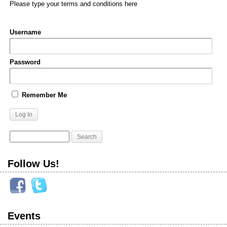
Please type your terms and conditions here
Username
Password
Remember Me
Follow Us!
Events