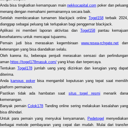
Anda bisa tingkatkan kemampuan main
nekkocapital.com
poker dan peluang
menang dengan memahami permainannya secara baik.
Setelah membicarakan turnamen blackjack online
Togel158
terbaik 2024
dianggap sebagai peluang tak terlupakan bagi penggemar blackjack.
Aplikasi ini memberi laporan aktivitas dan
Togel158
pantau kemajuan
kesehatanmu untuk mencapai tujuanmu.
Pemain judi bisa merasakan kegembiraan
www.resea-rchgate.net
da
ketenangan yang bisa diandalkan selalu.
Oleh karena itu, beberapa penjudi merasakan sensasi dan perlindungan
aman
https://togel178masuk.com/
yang khas dan terpercaya.
Tentukan
Togel178
jumlah uang yang diizinkan dan kerugian yang dapa
diterima.
Anda
kampus poker
bisa mengambil keputusan yang tepat saat memili
platform permainan.
Pastikan tidak ada hambatan saat
situs togel resmi
menarik dan
kemenangan.
Banyak pemain
Colok178
Tanding online sering melakukan kesalahan yang
bisa dihindari.
Untuk para pemain yang menyukai kenyamanan,
Pedetogel
menyediaka
berbagai metode pembayaran yang cepat dan mudah. Mulai dari transfer