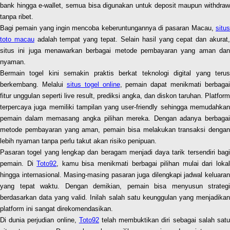
bank hingga e-wallet, semua bisa digunakan untuk deposit maupun withdraw
tanpa ribet.
Bagi pemain yang ingin mencoba keberuntungannya di pasaran Macau,
situs
toto macau
adalah tempat yang tepat. Selain hasil yang cepat dan akurat
situs ini juga menawarkan berbagai metode pembayaran yang aman dan
nyaman.
Bermain togel kini semakin praktis berkat teknologi digital yang terus
berkembang. Melalui
situs togel online
, pemain dapat menikmati berbagai
fitur unggulan seperti live result, prediksi angka, dan diskon taruhan. Platform
terpercaya juga memiliki tampilan yang user-friendly sehingga memudahkan
pemain dalam memasang angka pilihan mereka. Dengan adanya berbagai
metode pembayaran yang aman, pemain bisa melakukan transaksi dengan
lebih nyaman tanpa perlu takut akan risiko penipuan.
Pasaran togel yang lengkap dan beragam menjadi daya tarik tersendiri bagi
pemain. Di
Toto92
, kamu bisa menikmati berbagai pilihan mulai dari loka
hingga internasional. Masing-masing pasaran juga dilengkapi jadwal keluaran
yang tepat waktu. Dengan demikian, pemain bisa menyusun strategi
berdasarkan data yang valid. Inilah salah satu keunggulan yang menjadikan
platform ini sangat direkomendasikan.
Di dunia perjudian online,
Toto92
telah membuktikan diri sebagai salah sat