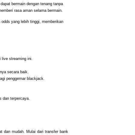
dapat bermain dengan tenang tanpa
 memberi rasa aman selama bermain.
 odds yang lebih tinggi, memberikan
ive streaming ini.
ya secara baik.
bagi penggemar blackjack.
 dan terpercaya.
 dan mudah. Mulai dari transfer bank