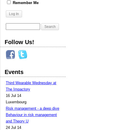
Remember Me
Follow Us!
Events
Third Wearable Wednesday at
The Impactory
16 Jul 14
Luxembourg
Risk management - a deep dive
Behaviour in risk management
and Theory U
24 Jul 14