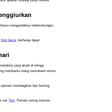
kur apakah strategi yang mereka
Menggiurkan
ak hanya mengandalkan keberuntungan,
a
Slot Gacor
, berharap dapat
hari
metafora yang akrab di telinga
 yang membantu orang memahami emosi
a pemain membagikan tips farming
ya cek
Toto
. Pemain sering mencari