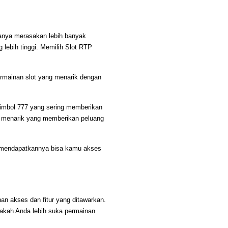
anya merasakan lebih banyak
 lebih tinggi. Memilih Slot RTP
permainan slot yang menarik dengan
 simbol 777 yang sering memberikan
r menarik yang memberikan peluang
ara mendapatkannya bisa kamu akses
an akses dan fitur yang ditawarkan.
pakah Anda lebih suka permainan