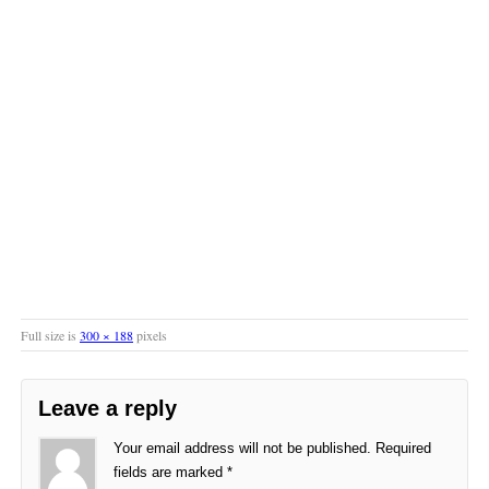
Full size is
300 × 188
pixels
Leave a reply
Your email address will not be published. Required
fields are marked
*