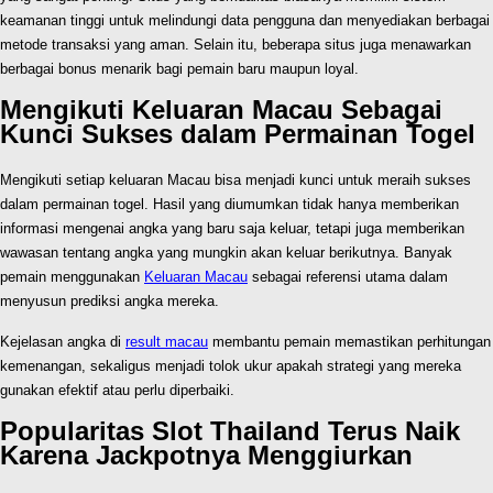
keamanan tinggi untuk melindungi data pengguna dan menyediakan berbagai
metode transaksi yang aman. Selain itu, beberapa situs juga menawarkan
berbagai bonus menarik bagi pemain baru maupun loyal.
Mengikuti Keluaran Macau Sebagai
Kunci Sukses dalam Permainan Togel
Mengikuti setiap keluaran Macau bisa menjadi kunci untuk meraih sukses
dalam permainan togel. Hasil yang diumumkan tidak hanya memberikan
informasi mengenai angka yang baru saja keluar, tetapi juga memberikan
wawasan tentang angka yang mungkin akan keluar berikutnya. Banyak
pemain menggunakan
Keluaran Macau
sebagai referensi utama dalam
menyusun prediksi angka mereka.
Kejelasan angka di
result macau
membantu pemain memastikan perhitungan
kemenangan, sekaligus menjadi tolok ukur apakah strategi yang mereka
gunakan efektif atau perlu diperbaiki.
Popularitas Slot Thailand Terus Naik
Karena Jackpotnya Menggiurkan