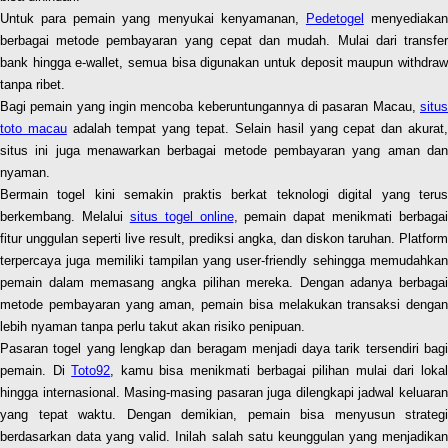
Untuk para pemain yang menyukai kenyamanan,
Pedetogel
menyediaka
berbagai metode pembayaran yang cepat dan mudah. Mulai dari transfer
bank hingga e-wallet, semua bisa digunakan untuk deposit maupun withdraw
tanpa ribet.
Bagi pemain yang ingin mencoba keberuntungannya di pasaran Macau,
situs
toto macau
adalah tempat yang tepat. Selain hasil yang cepat dan akurat
situs ini juga menawarkan berbagai metode pembayaran yang aman dan
nyaman.
Bermain togel kini semakin praktis berkat teknologi digital yang terus
berkembang. Melalui
situs togel online
, pemain dapat menikmati berbagai
fitur unggulan seperti live result, prediksi angka, dan diskon taruhan. Platform
terpercaya juga memiliki tampilan yang user-friendly sehingga memudahkan
pemain dalam memasang angka pilihan mereka. Dengan adanya berbagai
metode pembayaran yang aman, pemain bisa melakukan transaksi dengan
lebih nyaman tanpa perlu takut akan risiko penipuan.
Pasaran togel yang lengkap dan beragam menjadi daya tarik tersendiri bagi
pemain. Di
Toto92
, kamu bisa menikmati berbagai pilihan mulai dari loka
hingga internasional. Masing-masing pasaran juga dilengkapi jadwal keluaran
yang tepat waktu. Dengan demikian, pemain bisa menyusun strategi
berdasarkan data yang valid. Inilah salah satu keunggulan yang menjadikan