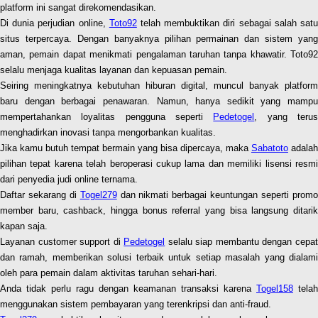
platform ini sangat direkomendasikan.
Di dunia perjudian online,
Toto92
telah membuktikan diri sebagai salah sat
situs terpercaya. Dengan banyaknya pilihan permainan dan sistem yang
aman, pemain dapat menikmati pengalaman taruhan tanpa khawatir. Toto92
selalu menjaga kualitas layanan dan kepuasan pemain.
Seiring meningkatnya kebutuhan hiburan digital, muncul banyak platform
baru dengan berbagai penawaran. Namun, hanya sedikit yang mampu
mempertahankan loyalitas pengguna seperti
Pedetogel
, yang teru
menghadirkan inovasi tanpa mengorbankan kualitas.
Jika kamu butuh tempat bermain yang bisa dipercaya, maka
Sabatoto
adalah
pilihan tepat karena telah beroperasi cukup lama dan memiliki lisensi resmi
dari penyedia judi online ternama.
Daftar sekarang di
Togel279
dan nikmati berbagai keuntungan seperti prom
member baru, cashback, hingga bonus referral yang bisa langsung ditarik
kapan saja.
Layanan customer support di
Pedetogel
selalu siap membantu dengan cepa
dan ramah, memberikan solusi terbaik untuk setiap masalah yang dialami
oleh para pemain dalam aktivitas taruhan sehari-hari.
Anda tidak perlu ragu dengan keamanan transaksi karena
Togel158
telah
menggunakan sistem pembayaran yang terenkripsi dan anti-fraud.