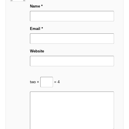
Name
*
Email
*
Website
two ×
= 4