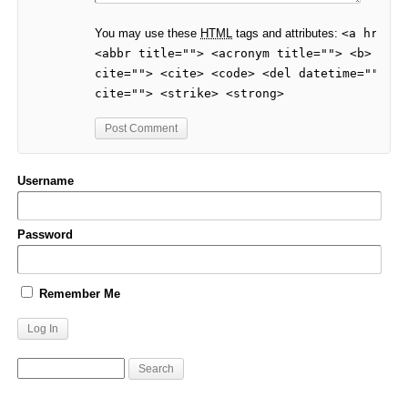
You may use these
HTML
tags and attributes:
<a href="
<abbr title=""> <acronym title=""> <b> <blo
cite=""> <cite> <code> <del datetime=""> <e
cite=""> <strike> <strong>
Username
Password
Remember Me