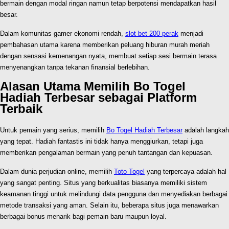
bermain dengan modal ringan namun tetap berpotensi mendapatkan hasil
besar.
Dalam komunitas gamer ekonomi rendah,
slot bet 200 perak
menjadi
pembahasan utama karena memberikan peluang hiburan murah meriah
dengan sensasi kemenangan nyata, membuat setiap sesi bermain terasa
menyenangkan tanpa tekanan finansial berlebihan.
Alasan Utama Memilih Bo Togel
Hadiah Terbesar sebagai Platform
Terbaik
Untuk pemain yang serius, memilih
Bo Togel Hadiah Terbesar
adalah langkah
yang tepat. Hadiah fantastis ini tidak hanya menggiurkan, tetapi juga
memberikan pengalaman bermain yang penuh tantangan dan kepuasan.
Dalam dunia perjudian online, memilih
Toto Togel
yang terpercaya adalah hal
yang sangat penting. Situs yang berkualitas biasanya memiliki sistem
keamanan tinggi untuk melindungi data pengguna dan menyediakan berbagai
metode transaksi yang aman. Selain itu, beberapa situs juga menawarkan
berbagai bonus menarik bagi pemain baru maupun loyal.