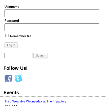
Username
Password
Remember Me
Follow Us!
Events
Third Wearable Wednesday at The Impactory