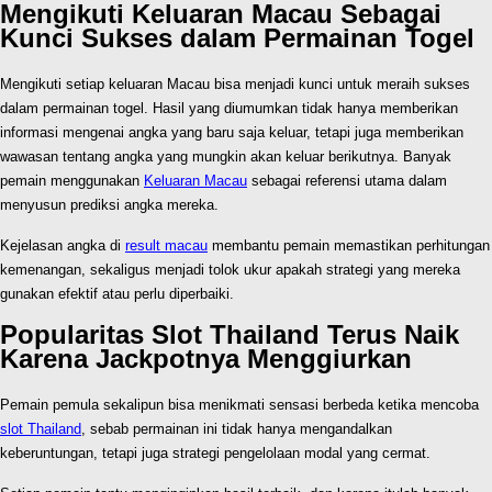
Mengikuti Keluaran Macau Sebagai
Kunci Sukses dalam Permainan Togel
Mengikuti setiap keluaran Macau bisa menjadi kunci untuk meraih sukses
dalam permainan togel. Hasil yang diumumkan tidak hanya memberikan
informasi mengenai angka yang baru saja keluar, tetapi juga memberikan
wawasan tentang angka yang mungkin akan keluar berikutnya. Banyak
pemain menggunakan
Keluaran Macau
sebagai referensi utama dalam
menyusun prediksi angka mereka.
Kejelasan angka di
result macau
membantu pemain memastikan perhitungan
kemenangan, sekaligus menjadi tolok ukur apakah strategi yang mereka
gunakan efektif atau perlu diperbaiki.
Popularitas Slot Thailand Terus Naik
Karena Jackpotnya Menggiurkan
Pemain pemula sekalipun bisa menikmati sensasi berbeda ketika mencoba
slot Thailand
, sebab permainan ini tidak hanya mengandalkan
keberuntungan, tetapi juga strategi pengelolaan modal yang cermat.