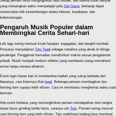
Setiap pemain tentu menginginkan hasil terbaik, dan karena itulah banyak
yang meluangkan waktu mempelajari pola
Slot Gacor
, berharap dapat
menemukan titik keseimbangan antara hiburan, kesabaran, dan
keberuntungan.
Pengaruh Musik Populer dalam
Membingkai Cerita Sehari-hari
Lirik lagu sering memuat kisah harapan, kegagalan, dan bangkit kembali.
Penyanyi menyelipkan
Toto Togel
sebagai metafora yang akrab di telinga
pendengar. Penggemar kemudian menafsirkan makna sesuai pengalaman
pribadi. Musik menjadi medium refleksi yang membantu orang memahami
emosi tanpa merasa dihakimi.
Event login harian kali ini memberikan hadiah yang cukup berbeda dari
biasanya, cara klaimnya lihat
togel
. Beberapa pemain membagikan tips
farming item supaya lebih efisien. Cara ini membantu menghemat waktu saat
bermain.
Ada event terbatas yang memungkinkan pemain mendapatkan item langka
tanpa harus grinding terlalu lama, caranya cek
Toto
. Pemain sering mencari
cara farming item yang lebih efisien. Tips sederhana kadang bisa membuat