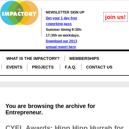
NEWSLETTER SIGN UP
join us!
Get your 1 day free
coworking pass
Summer timing 9:30h-
17:30h on workdays.
Download our 2013
annual report here
WHAT IS THE IMPACTORY?
MEMBERSHIPS
EVENTS
PROJECTS
F.A.Q.
CONTACT US
You are browsing the archive for
Entrepreneur.
CYEL Awards: Hipp Hipp Hurrah for