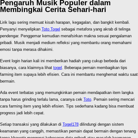
Pengaruh Musik Populer dalam
Membingkai Cerita Sehari-hari
Lirik lagu sering memuat kisah harapan, kegagalan, dan bangkit kembali.
Penyanyi menyelipkan
Toto Togel
sebagai metafora yang akrab di telinga
pendengar. Penggemar kemudian menafsirkan makna sesuai pengalaman
pribadi. Musik menjadi medium refleksi yang membantu orang memahami
emosi tanpa merasa dihakimi.
Event login harian kali ini memberikan hadiah yang cukup berbeda dari
biasanya, cara klaimnya lihat
togel
. Beberapa pemain membagikan tips
farming item supaya lebih efisien. Cara ini membantu menghemat waktu saat
bermain.
Ada event terbatas yang memungkinkan pemain mendapatkan item langka
tanpa harus grinding terlalu lama, caranya cek
Toto
. Pemain sering mencari
cara farming item yang lebih efisien. Tips sederhana kadang bisa membuat
progress jadi lebih cepat.
Setiap transaksi yang dilakukan di
Togel178
dilindungi dengan sistem
keamanan yang canggih, memastikan pemain dapat bermain dengan tenang
tanpa khawatir mengenai kebocoran data pribadi atau masalah keamanan