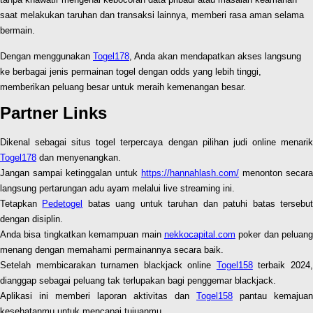
saat melakukan taruhan dan transaksi lainnya, memberi rasa aman selama
bermain.
Dengan menggunakan
Togel178
, Anda akan mendapatkan akses langsung
ke berbagai jenis permainan togel dengan odds yang lebih tinggi,
memberikan peluang besar untuk meraih kemenangan besar.
Partner Links
Dikenal sebagai situs togel terpercaya dengan pilihan judi online menarik
Togel178
dan menyenangkan.
Jangan sampai ketinggalan untuk
https://hannahlash.com/
menonton secara
langsung pertarungan adu ayam melalui live streaming ini.
Tetapkan
Pedetogel
batas uang untuk taruhan dan patuhi batas tersebu
dengan disiplin.
Anda bisa tingkatkan kemampuan main
nekkocapital.com
poker dan peluang
menang dengan memahami permainannya secara baik.
Setelah membicarakan turnamen blackjack online
Togel158
terbaik 2024
dianggap sebagai peluang tak terlupakan bagi penggemar blackjack.
Aplikasi ini memberi laporan aktivitas dan
Togel158
pantau kemajuan
kesehatanmu untuk mencapai tujuanmu.