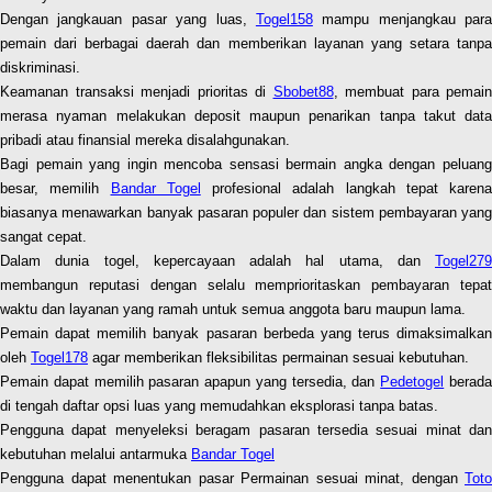
Dengan jangkauan pasar yang luas,
Togel158
mampu menjangkau para
pemain dari berbagai daerah dan memberikan layanan yang setara tanpa
diskriminasi.
Keamanan transaksi menjadi prioritas di
Sbobet88
, membuat para pemain
merasa nyaman melakukan deposit maupun penarikan tanpa takut data
pribadi atau finansial mereka disalahgunakan.
Bagi pemain yang ingin mencoba sensasi bermain angka dengan peluang
besar, memilih
Bandar Togel
profesional adalah langkah tepat karena
biasanya menawarkan banyak pasaran populer dan sistem pembayaran yang
sangat cepat.
Dalam dunia togel, kepercayaan adalah hal utama, dan
Togel279
membangun reputasi dengan selalu memprioritaskan pembayaran tepat
waktu dan layanan yang ramah untuk semua anggota baru maupun lama.
Pemain dapat memilih banyak pasaran berbeda yang terus dimaksimalkan
oleh
Togel178
agar memberikan fleksibilitas permainan sesuai kebutuhan.
Pemain dapat memilih pasaran apapun yang tersedia, dan
Pedetogel
berad
di tengah daftar opsi luas yang memudahkan eksplorasi tanpa batas.
Pengguna dapat menyeleksi beragam pasaran tersedia sesuai minat dan
kebutuhan melalui antarmuka
Bandar Togel
Pengguna dapat menentukan pasar Permainan sesuai minat, dengan
Toto