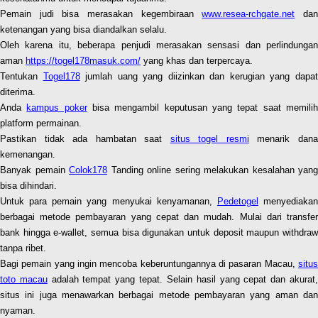
Pemain judi bisa merasakan kegembiraan
www.resea-rchgate.net
da
ketenangan yang bisa diandalkan selalu.
Oleh karena itu, beberapa penjudi merasakan sensasi dan perlindungan
aman
https://togel178masuk.com/
yang khas dan terpercaya.
Tentukan
Togel178
jumlah uang yang diizinkan dan kerugian yang dapa
diterima.
Anda
kampus poker
bisa mengambil keputusan yang tepat saat memili
platform permainan.
Pastikan tidak ada hambatan saat
situs togel resmi
menarik dan
kemenangan.
Banyak pemain
Colok178
Tanding online sering melakukan kesalahan yang
bisa dihindari.
Untuk para pemain yang menyukai kenyamanan,
Pedetogel
menyediaka
berbagai metode pembayaran yang cepat dan mudah. Mulai dari transfer
bank hingga e-wallet, semua bisa digunakan untuk deposit maupun withdraw
tanpa ribet.
Bagi pemain yang ingin mencoba keberuntungannya di pasaran Macau,
situs
toto macau
adalah tempat yang tepat. Selain hasil yang cepat dan akurat
situs ini juga menawarkan berbagai metode pembayaran yang aman dan
nyaman.