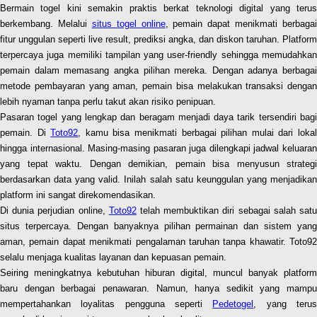
Bermain togel kini semakin praktis berkat teknologi digital yang terus
berkembang. Melalui
situs togel online
, pemain dapat menikmati berbagai
fitur unggulan seperti live result, prediksi angka, dan diskon taruhan. Platform
terpercaya juga memiliki tampilan yang user-friendly sehingga memudahkan
pemain dalam memasang angka pilihan mereka. Dengan adanya berbagai
metode pembayaran yang aman, pemain bisa melakukan transaksi dengan
lebih nyaman tanpa perlu takut akan risiko penipuan.
Pasaran togel yang lengkap dan beragam menjadi daya tarik tersendiri bagi
pemain. Di
Toto92
, kamu bisa menikmati berbagai pilihan mulai dari loka
hingga internasional. Masing-masing pasaran juga dilengkapi jadwal keluaran
yang tepat waktu. Dengan demikian, pemain bisa menyusun strategi
berdasarkan data yang valid. Inilah salah satu keunggulan yang menjadikan
platform ini sangat direkomendasikan.
Di dunia perjudian online,
Toto92
telah membuktikan diri sebagai salah sat
situs terpercaya. Dengan banyaknya pilihan permainan dan sistem yang
aman, pemain dapat menikmati pengalaman taruhan tanpa khawatir. Toto92
selalu menjaga kualitas layanan dan kepuasan pemain.
Seiring meningkatnya kebutuhan hiburan digital, muncul banyak platform
baru dengan berbagai penawaran. Namun, hanya sedikit yang mampu
mempertahankan loyalitas pengguna seperti
Pedetogel
, yang teru