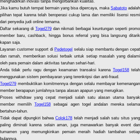
menghadirkan inovasi tanpa mengorbankan kualitas.
Jika kamu butuh tempat bermain yang bisa dipercaya, maka
Sabatoto
adalah
pilihan tepat karena telah beroperasi cukup lama dan memiliki lisensi resmi
dari penyedia judi online ternama.
Daftar sekarang di
Togel279
dan nikmati berbagai keuntungan seperti prom
member baru, cashback, hingga bonus referral yang bisa langsung ditarik
kapan saja.
Layanan customer support di
Pedetogel
selalu siap membantu dengan cepa
dan ramah, memberikan solusi terbaik untuk setiap masalah yang dialami
oleh para pemain dalam aktivitas taruhan sehari-hari.
Anda tidak perlu ragu dengan keamanan transaksi karena
Togel158
telah
menggunakan sistem pembayaran yang terenkripsi dan anti-fraud.
Togel279
membuktikan komitmennya dengan selalu membayar kemenangan
member berapapun jumlahnya tanpa alasan apapun yang merugikan.
Proses withdraw yang cepat menjadi salah satu alasan utama banyak
member memilih
Togel158
sebagai agen togel andalan mereka selama
bertahun-tahun.
Tidak dapat dipungkiri bahwa
Colok178
telah menjadi salah satu situs yan
paling diminati karena selain aman, juga menawarkan banyak event dan
turnamen yang memungkinkan pemain meraih hadiah tambahan setiap
bulannya.