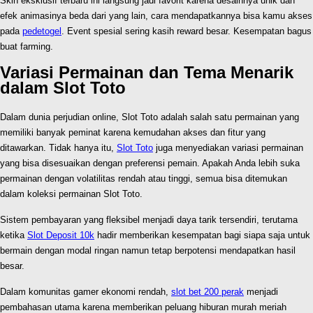
Skin eksklusif terbaru ini langsung jadi favorit karena desainnya unik dan
efek animasinya beda dari yang lain, cara mendapatkannya bisa kamu akses
pada
pedetogel
. Event spesial sering kasih reward besar. Kesempatan bagus
buat farming.
Variasi Permainan dan Tema Menarik
dalam Slot Toto
Dalam dunia perjudian online, Slot Toto adalah salah satu permainan yang
memiliki banyak peminat karena kemudahan akses dan fitur yang
ditawarkan. Tidak hanya itu,
Slot Toto
juga menyediakan variasi permainan
yang bisa disesuaikan dengan preferensi pemain. Apakah Anda lebih suka
permainan dengan volatilitas rendah atau tinggi, semua bisa ditemukan
dalam koleksi permainan Slot Toto.
Sistem pembayaran yang fleksibel menjadi daya tarik tersendiri, terutama
ketika
Slot Deposit 10k
hadir memberikan kesempatan bagi siapa saja untuk
bermain dengan modal ringan namun tetap berpotensi mendapatkan hasil
besar.
Dalam komunitas gamer ekonomi rendah,
slot bet 200 perak
menjadi
pembahasan utama karena memberikan peluang hiburan murah meriah