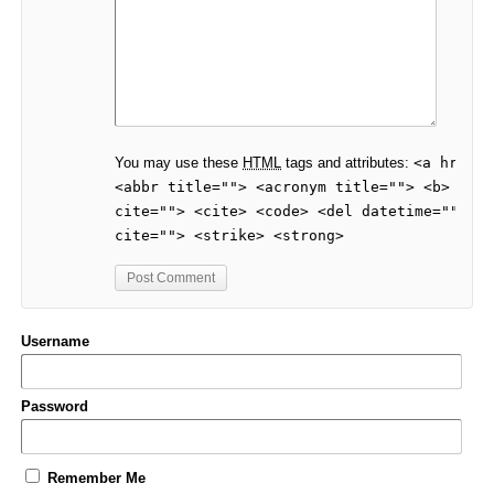
You may use these
HTML
tags and attributes:
<a href="
<abbr title=""> <acronym title=""> <b> <blo
cite=""> <cite> <code> <del datetime=""> <e
cite=""> <strike> <strong>
Username
Password
Remember Me