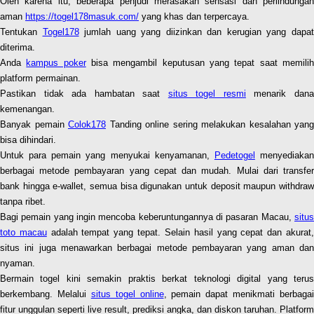
Oleh karena itu, beberapa penjudi merasakan sensasi dan perlindungan
aman
https://togel178masuk.com/
yang khas dan terpercaya.
Tentukan
Togel178
jumlah uang yang diizinkan dan kerugian yang dapa
diterima.
Anda
kampus poker
bisa mengambil keputusan yang tepat saat memili
platform permainan.
Pastikan tidak ada hambatan saat
situs togel resmi
menarik dan
kemenangan.
Banyak pemain
Colok178
Tanding online sering melakukan kesalahan yang
bisa dihindari.
Untuk para pemain yang menyukai kenyamanan,
Pedetogel
menyediaka
berbagai metode pembayaran yang cepat dan mudah. Mulai dari transfer
bank hingga e-wallet, semua bisa digunakan untuk deposit maupun withdraw
tanpa ribet.
Bagi pemain yang ingin mencoba keberuntungannya di pasaran Macau,
situs
toto macau
adalah tempat yang tepat. Selain hasil yang cepat dan akurat
situs ini juga menawarkan berbagai metode pembayaran yang aman dan
nyaman.
Bermain togel kini semakin praktis berkat teknologi digital yang terus
berkembang. Melalui
situs togel online
, pemain dapat menikmati berbagai
fitur unggulan seperti live result, prediksi angka, dan diskon taruhan. Platform