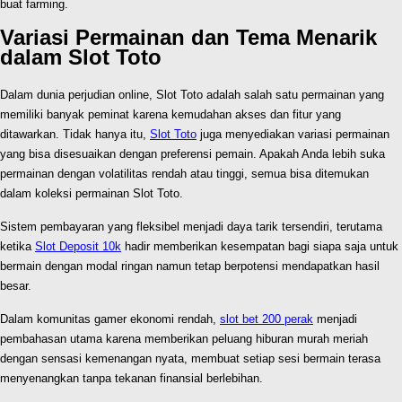
buat farming.
Variasi Permainan dan Tema Menarik
dalam Slot Toto
Dalam dunia perjudian online, Slot Toto adalah salah satu permainan yang
memiliki banyak peminat karena kemudahan akses dan fitur yang
ditawarkan. Tidak hanya itu,
Slot Toto
juga menyediakan variasi permainan
yang bisa disesuaikan dengan preferensi pemain. Apakah Anda lebih suka
permainan dengan volatilitas rendah atau tinggi, semua bisa ditemukan
dalam koleksi permainan Slot Toto.
Sistem pembayaran yang fleksibel menjadi daya tarik tersendiri, terutama
ketika
Slot Deposit 10k
hadir memberikan kesempatan bagi siapa saja untuk
bermain dengan modal ringan namun tetap berpotensi mendapatkan hasil
besar.
Dalam komunitas gamer ekonomi rendah,
slot bet 200 perak
menjadi
pembahasan utama karena memberikan peluang hiburan murah meriah
dengan sensasi kemenangan nyata, membuat setiap sesi bermain terasa
menyenangkan tanpa tekanan finansial berlebihan.