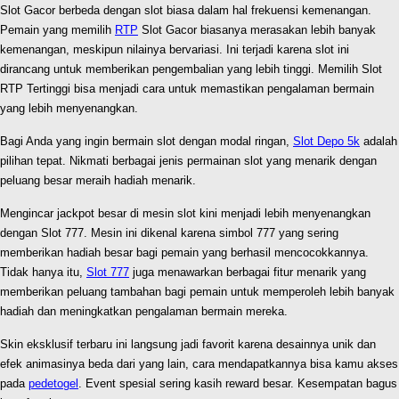
Slot Gacor berbeda dengan slot biasa dalam hal frekuensi kemenangan.
Pemain yang memilih
RTP
Slot Gacor biasanya merasakan lebih banyak
kemenangan, meskipun nilainya bervariasi. Ini terjadi karena slot ini
dirancang untuk memberikan pengembalian yang lebih tinggi. Memilih Slot
RTP Tertinggi bisa menjadi cara untuk memastikan pengalaman bermain
yang lebih menyenangkan.
Bagi Anda yang ingin bermain slot dengan modal ringan,
Slot Depo 5k
adalah
pilihan tepat. Nikmati berbagai jenis permainan slot yang menarik dengan
peluang besar meraih hadiah menarik.
Mengincar jackpot besar di mesin slot kini menjadi lebih menyenangkan
dengan Slot 777. Mesin ini dikenal karena simbol 777 yang sering
memberikan hadiah besar bagi pemain yang berhasil mencocokkannya.
Tidak hanya itu,
Slot 777
juga menawarkan berbagai fitur menarik yang
memberikan peluang tambahan bagi pemain untuk memperoleh lebih banyak
hadiah dan meningkatkan pengalaman bermain mereka.
Skin eksklusif terbaru ini langsung jadi favorit karena desainnya unik dan
efek animasinya beda dari yang lain, cara mendapatkannya bisa kamu akses
pada
pedetogel
. Event spesial sering kasih reward besar. Kesempatan bagus