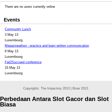
There are no users currently online
Events
Community Lunch
3 May 13
Luxembourg
Magazineathon - practice and learn written communication
8 May 13
Luxembourg
Fail2Succeed conference
15 May 13
Luxembourg
Copyrights: The Impactory 2013 | Binar 2013.
Perbedaan Antara Slot Gacor dan Slot
Biasa